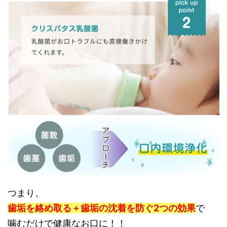
つまり、
歯垢を絡め取る＋歯垢の沈着を防ぐ2つの効果
で
噛むだけで健康なお口に！！